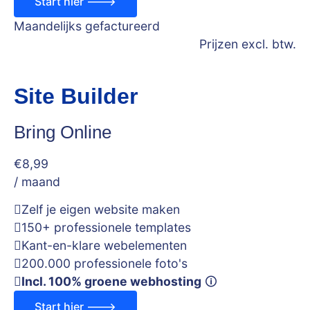
Start hier --->
Maandelijks gefactureerd
Prijzen excl. btw.
Site Builder
Bring Online
€
8
,99
/ maand
Zelf je eigen website maken
150+ professionele templates
Kant-en-klare webelementen
200.000 professionele foto's
Incl. 100% groene webhosting
🛈
Start hier --->