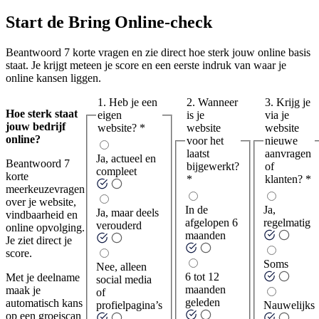
Start de Bring Online-check
Beantwoord 7 korte vragen en zie direct hoe sterk jouw online basis
staat. Je krijgt meteen je score en een eerste indruk van waar je
online kansen liggen.
1. Heb je een
2. Wanneer
3. Krijg je
Hoe sterk staat
eigen
is je
via je
jouw bedrijf
website?
*
website
website
online?
voor het
nieuwe
laatst
aanvragen
Ja, actueel en
Beantwoord 7
bijgewerkt?
of
compleet
korte
*
klanten?
*
meerkeuzevragen
over je website,
In de
Ja,
Ja, maar deels
vindbaarheid en
afgelopen 6
regelmatig
verouderd
online opvolging.
maanden
Je ziet direct je
score.
Soms
Nee, alleen
6 tot 12
Met je deelname
social media
maanden
maak je
of
geleden
automatisch kans
profielpagina’s
Nauwelijks
op een groeiscan